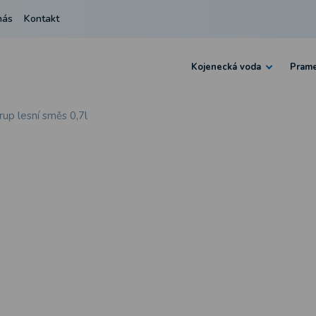
nás
Kontakt
Kojenecká voda
Prame
rup lesní směs 0,7l