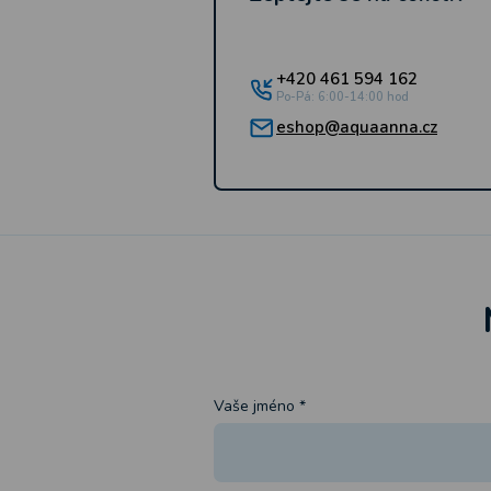
+420 461 594 162
Po-Pá: 6:00-14:00 hod
eshop@aquaanna.cz
Vaše jméno
*