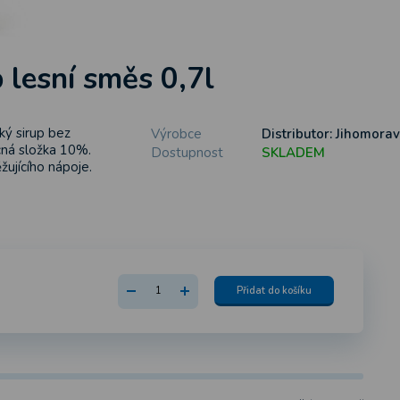
 lesní směs 0,7l
ký sirup bez
Výrobce
Distributor: Jihomoravs
cná složka 10%.
Dostupnost
SKLADEM
věžujícího nápoje.
Přidat do košíku