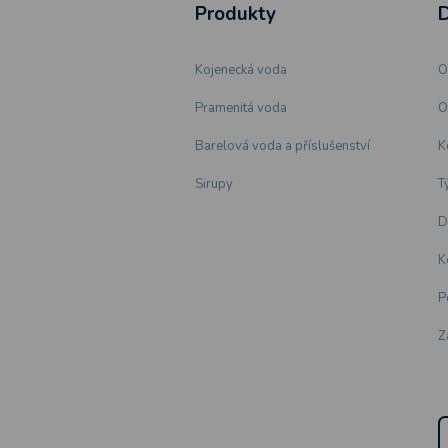
Produkty
D
Kojenecká voda
O
Pramenitá voda
O
Barelová voda a příslušenství
K
Sirupy
T
D
K
P
Z