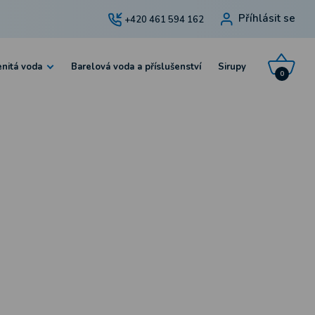
Příhlásit se
+420 461 594 162
nitá voda
Barelová voda a příslušenství
Sirupy
0