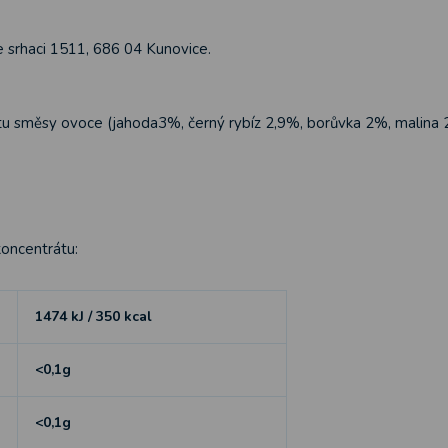
Ve srhaci 1511, 686 04 Kunovice.
átu směsy ovoce (jahoda3%, černý rybíz 2,9%, borůvka 2%, malina 2
oncentrátu:
1474 kJ / 350 kcal
<0,1g
<0,1g