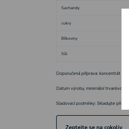
Sacharidy
cukry
Bílkoviny
Sůl
Doporučená příprava: koncentrát řeď
Datum výroby, minimální trvanlivosti 
Sladovací podmínky: Skladujte při te
Zeptejte se na cokoliv