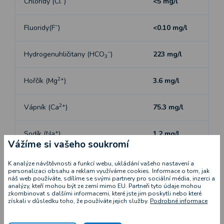
Chloridy (Cl
)
<5 mg/l
−
Fluoridy(F
)
<0.10 mg/l
−
Hydrogenuhličitany (HCO
)
223 mg/l
3
2+
Hořčík (Mg
)
3.6 mg/l
2+
Vápník (Ca
)
75.3 mg/l
+
Sodík (Na
)
1.2 mg/l
Vážíme si vašeho soukromí
−
Dusičnany (NO
)
8.7 mg/l
3
K analýze návštěvnosti a funkcí webu, ukládání vašeho nastavení a
personalizaci obsahu a reklam využíváme cookies. Informace o tom, jak
náš web používáte, sdílíme se svými partnery pro sociální média, inzerci a
+
analýzy, kteří mohou být ze zemí mimo EU. Partneři tyto údaje mohou
Draslík (K
)
1.2 mg/l
zkombinovat s dalšími informacemi, které jste jim poskytli nebo které
získali v důsledku toho, že používáte jejich služby.
Podrobné informace
Celková mineralizace
313 mg/l