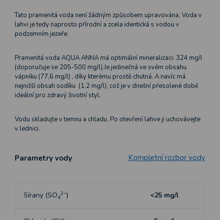
Tato pramenitá voda není žádným způsobem upravována. Voda v
lahvi je tedy naprosto přírodní a zcela identická s vodou v
podzemním jezeře.
Pramenitá voda AQUA ANNA má optimální mineralizaci: 324 mg/l
(doporučuje se 205-500 mg/l).Je jedinečná ve svém obsahu
vápníku (77,6 mg/l) , díky kterému prostě chutná. A navíc má
nejnižší obsah sodíku (1,2 mg/l), což je v dnešní přesolené době
ideální pro zdravý životní styl.
Vodu skladujte v temnu a chladu. Po otevření lahve ji uchovávejte
v lednici.
Kompletní rozbor vody
Parametry vody
2−
Sírany (SO
)
<25 mg/l
4
−