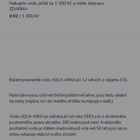
Nakupte vodu ještě za
1 000 Kč
a máte dopravu
ZDARMA
0 Kč
/ 1 000 Kč
Balení pramenité vody AQUA ANNA po 12 lahvích o objemu 0,5l.
Naše lahve jsou užší než běžné půllitrové lahve, jsou tedy ideální
na cesty (vejdou se i do malého držáku na nápoje v autě.)
Voda AQUA ANNA je stáčena již od roku 1993,a to z chráněného
podzemního jezera ukrytého 180 metrů pod zemí. Kvalita této
podzemní vody je státem sledována již více než 50 let a po celou
dobu vykazuje stálost svého složení.