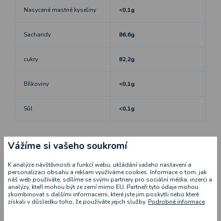
Nasycené mastné kyseliny
<0,1g
Sacharidy
86,6g
cukry
82,2g
Bílkoviny
<0,1g
Sůl
<0,1g
Doporučená příprava: koncentrát řeďte studenou pitnou vodou v
Vážíme si vašeho soukromí
poměru 1:14.
K analýze návštěvnosti a funkcí webu, ukládání vašeho nastavení a
personalizaci obsahu a reklam využíváme cookies. Informace o tom, jak
Datum výroby, minimální trvanlivosti a číslo šarže je uvedeno na
náš web používáte, sdílíme se svými partnery pro sociální média, inzerci a
uzávěru.
analýzy, kteří mohou být ze zemí mimo EU. Partneři tyto údaje mohou
zkombinovat s dalšími informacemi, které jste jim poskytli nebo které
získali v důsledku toho, že používáte jejich služby.
Podrobné informace
Sladovací podmínky: Skladujte při teplotě od +5°C di +25°C mimo
dosah přímého slunečního záření. Po otevření spotřebujte do 30