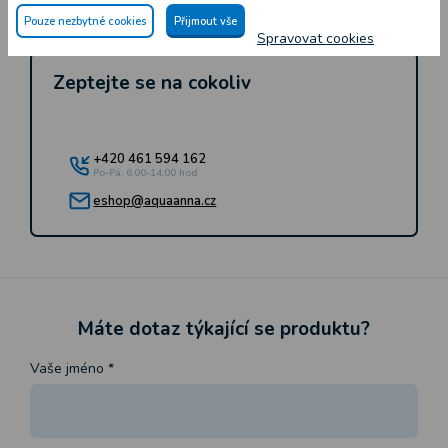
dnů.
Pouze nezbytné cookies
Přijmout vše
Spravovat cookies
Zeptejte se na cokoliv
+420 461 594 162
Po-Pá: 6:00-14:00 hod
eshop@aquaanna.cz
Máte dotaz týkající se produktu?
Vaše jméno
*